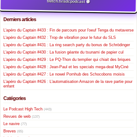
twitch.tv/adcpodcast 🟣
Derniers articles
L'apéro du Captain #433 : Fin de parcours pour l'oeuf Tenga du metaverse
L'apéro du Captain #432 : Trop de vibrafion pour le futur du SLS
L'apéro du Captain #431 : La ring search party du bonus de Schrödinger
L'apéro du Captain #430 : La fusion géante du tsunami de papier cul
L'apéro du Captain #429 : Le PQ-Thon du templier qui chiait des briques
L'apéro du Captain #428 : Jean-Paul et les specials mega-deal MyCiné
L'apéro du Captain #427 : Le nowel Pornhub des Schocobons moisis
L'apéro du Captain #426 : L'automatisation Amazon de la rave partie pour
enfant
Catégories
Le Podcast High Tech
(443)
Revues de web
(137)
Le navire
(77)
Breves
(65)