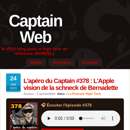
Captain
Web
le VRAI blog geek et high tech de
référence (BORDEL)
Home
À propos
Contact
24
L'apéro du Captain #378 : L'Apple
sep
vision de la schneck de Bernadette
2023
Auteur : CaptainWeb
dans :
Le Podcast High Tech
🎧 Écouter l'épisode #378