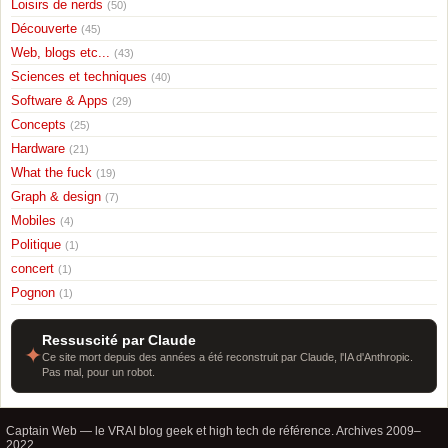
Loisirs de nerds
(50)
Découverte
(45)
Web, blogs etc...
(43)
Sciences et techniques
(40)
Software & Apps
(29)
Concepts
(25)
Hardware
(21)
What the fuck
(19)
Graph & design
(7)
Mobiles
(4)
Politique
(1)
concert
(1)
Pognon
(1)
Ressuscité par Claude
✦
Ce site mort depuis des années a été reconstruit par Claude, l'IA d'Anthropic.
Pas mal, pour un robot.
Captain Web — le VRAI blog geek et high tech de référence. Archives 2009–
2022.