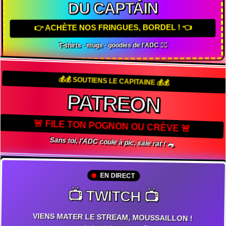
DU CAPTAIN
👉 ACHÈTE NOS FRINGUES, BORDEL ! 👈
T-shirts · mugs · goodies de l'ADC 🏴‍☠️
💰💰 SOUTIENS LE CAPITAINE 💰💰
PATREON
🚨 FILE TON POGNON OU CRÈVE 🚨
Sans toi, l'ADC coule à pic, sale rat ! 🐀
EN DIRECT
📺 TWITCH 📺
VIENS MATER LE STREAM, MOUSSAILLON !