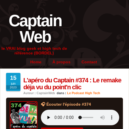
Captain
Web
le VRAI blog geek et high tech de
référence (BORDEL)
Home
À propos
Contact
15
L'apéro du Captain #374 : Le remake
juin
déja vu du point'n clic
2023
Auteur : CaptainWeb
dans :
Le Podcast High Tech
🎧 Écouter l'épisode #374