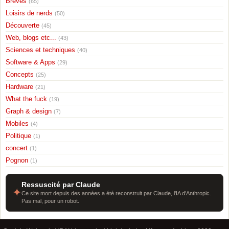
Breves
(65)
Loisirs de nerds
(50)
Découverte
(45)
Web, blogs etc...
(43)
Sciences et techniques
(40)
Software & Apps
(29)
Concepts
(25)
Hardware
(21)
What the fuck
(19)
Graph & design
(7)
Mobiles
(4)
Politique
(1)
concert
(1)
Pognon
(1)
Ressuscité par Claude
✦
Ce site mort depuis des années a été reconstruit par Claude, l'IA d'Anthropic.
Pas mal, pour un robot.