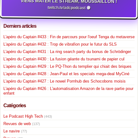
VIENS MATER LE STREAM, MOUSSAILLON !
twitch.tv/adcpodcast 🟣
Derniers articles
L'apéro du Captain #433 : Fin de parcours pour l'oeuf Tenga du metaverse
L'apéro du Captain #432 : Trop de vibrafion pour le futur du SLS
L'apéro du Captain #431 : La ring search party du bonus de Schrödinger
L'apéro du Captain #430 : La fusion géante du tsunami de papier cul
L'apéro du Captain #429 : Le PQ-Thon du templier qui chiait des briques
L'apéro du Captain #428 : Jean-Paul et les specials mega-deal MyCiné
L'apéro du Captain #427 : Le nowel Pornhub des Schocobons moisis
L'apéro du Captain #426 : L'automatisation Amazon de la rave partie pour
enfant
Catégories
Le Podcast High Tech
(443)
Revues de web
(137)
Le navire
(77)