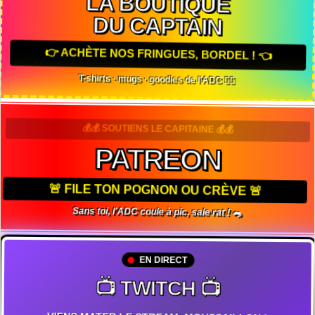
LA BOUTIQUE
DU CAPTAIN
👉 ACHÈTE NOS FRINGUES, BORDEL ! 👈
T-shirts · mugs · goodies de l'ADC 🏴‍☠️
💰💰 SOUTIENS LE CAPITAINE 💰💰
PATREON
🚨 FILE TON POGNON OU CRÈVE 🚨
Sans toi, l'ADC coule à pic, sale rat ! 🐀
EN DIRECT
📺 TWITCH 📺