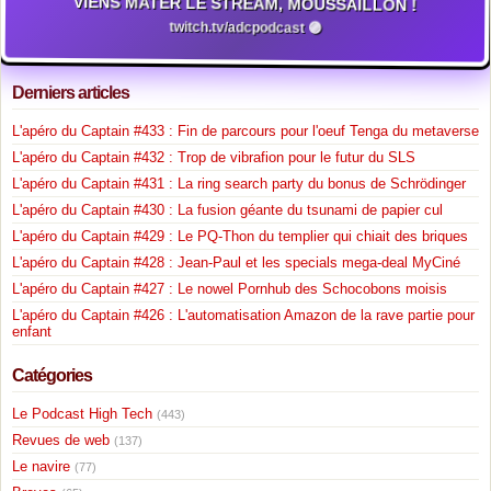
VIENS MATER LE STREAM, MOUSSAILLON !
twitch.tv/adcpodcast 🟣
Derniers articles
L'apéro du Captain #433 : Fin de parcours pour l'oeuf Tenga du metaverse
L'apéro du Captain #432 : Trop de vibrafion pour le futur du SLS
L'apéro du Captain #431 : La ring search party du bonus de Schrödinger
L'apéro du Captain #430 : La fusion géante du tsunami de papier cul
L'apéro du Captain #429 : Le PQ-Thon du templier qui chiait des briques
L'apéro du Captain #428 : Jean-Paul et les specials mega-deal MyCiné
L'apéro du Captain #427 : Le nowel Pornhub des Schocobons moisis
L'apéro du Captain #426 : L'automatisation Amazon de la rave partie pour
enfant
Catégories
Le Podcast High Tech
(443)
Revues de web
(137)
Le navire
(77)