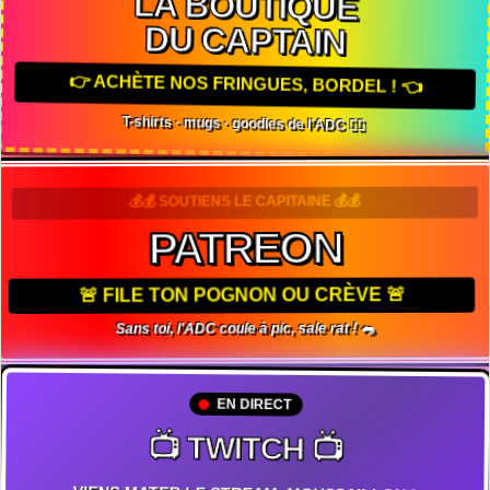
LA BOUTIQUE
DU CAPTAIN
👉 ACHÈTE NOS FRINGUES, BORDEL ! 👈
T-shirts · mugs · goodies de l'ADC 🏴‍☠️
💰💰 SOUTIENS LE CAPITAINE 💰💰
PATREON
🚨 FILE TON POGNON OU CRÈVE 🚨
Sans toi, l'ADC coule à pic, sale rat ! 🐀
EN DIRECT
📺 TWITCH 📺