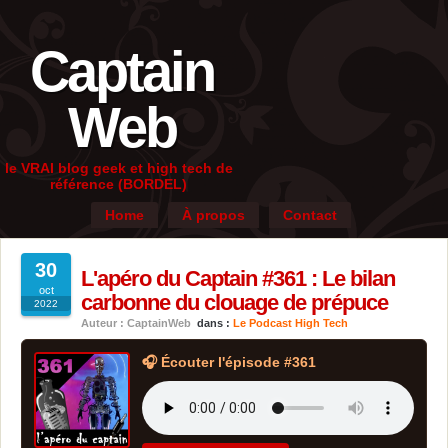
Captain
Web
le VRAI blog geek et high tech de
référence (BORDEL)
Home
À propos
Contact
30
L'apéro du Captain #361 : Le bilan
oct
carbonne du clouage de prépuce
2022
Auteur : CaptainWeb
dans :
Le Podcast High Tech
🎧 Écouter l'épisode #361