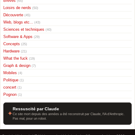
Breves
(65)
Loisirs de nerds
(50)
Découverte
(45)
Web, blogs etc...
(43)
Sciences et techniques
(40)
Software & Apps
(29)
Concepts
(25)
Hardware
(21)
What the fuck
(19)
Graph & design
(7)
Mobiles
(4)
Politique
(1)
concert
(1)
Pognon
(1)
Ressuscité par Claude
✦
Ce site mort depuis des années a été reconstruit par Claude, l'IA d'Anthropic.
Pas mal, pour un robot.