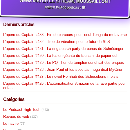
VIENS MATER LE STREAM, MOUSSAILLON !
twitch.tv/adcpodcast 🟣
Derniers articles
L'apéro du Captain #433 : Fin de parcours pour l'oeuf Tenga du metaverse
L'apéro du Captain #432 : Trop de vibrafion pour le futur du SLS
L'apéro du Captain #431 : La ring search party du bonus de Schrödinger
L'apéro du Captain #430 : La fusion géante du tsunami de papier cul
L'apéro du Captain #429 : Le PQ-Thon du templier qui chiait des briques
L'apéro du Captain #428 : Jean-Paul et les specials mega-deal MyCiné
L'apéro du Captain #427 : Le nowel Pornhub des Schocobons moisis
L'apéro du Captain #426 : L'automatisation Amazon de la rave partie pour
enfant
Catégories
Le Podcast High Tech
(443)
Revues de web
(137)
Le navire
(77)