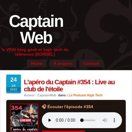
Captain
Web
le VRAI blog geek et high tech de
référence (BORDEL)
Home
À propos
Contact
24
L'apéro du Captain #354 : Live au
juil
club de l'étoile
2022
Auteur : CaptainWeb
dans :
Le Podcast High Tech
🎧 Écouter l'épisode #354