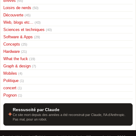
Breves
(65)
Loisirs de nerds
(50)
Découverte
(45)
Web, blogs etc...
(43)
Sciences et techniques
(40)
Software & Apps
(29)
Concepts
(25)
Hardware
(21)
What the fuck
(19)
Graph & design
(7)
Mobiles
(4)
Politique
(1)
concert
(1)
Pognon
(1)
Ressuscité par Claude
✦
Ce site mort depuis des années a été reconstruit par Claude, l'IA d'Anthropic.
Pas mal, pour un robot.