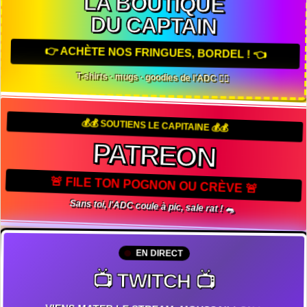
LA BOUTIQUE
DU CAPTAIN
👉 ACHÈTE NOS FRINGUES, BORDEL ! 👈
T-shirts · mugs · goodies de l'ADC 🏴‍☠️
💰💰 SOUTIENS LE CAPITAINE 💰💰
PATREON
🚨 FILE TON POGNON OU CRÈVE 🚨
Sans toi, l'ADC coule à pic, sale rat ! 🐀
EN DIRECT
📺 TWITCH 📺