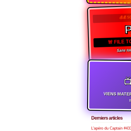
💰💰 S
🚨 FILE 
Sans toi,

VIENS MATE
Derniers articles
L'apéro du Captain #433