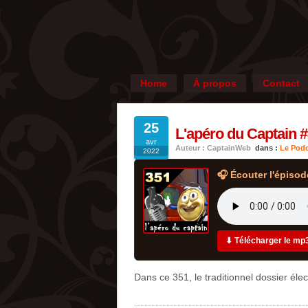
Home
À propos
Contact
25
L'apéro du Captain #3
avr
Auteur : CaptainWeb
dans :
Le Podc
2022
🎧 Écouter l'épisod
⬇ Télécharger le mp
Dans ce 351, le traditionnel dossier élec