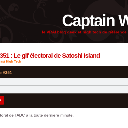
Captain 
le VRAI blog geek et high tech de référenc
51 : Le gif électoral de Satoshi Island
ast High Tech
e #351
3
toral de l'ADC à la toute dernière minute.