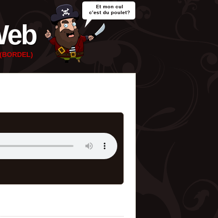
Web
e (BORDEL)