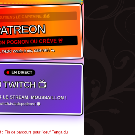
OUTIENS LE CAPITAINE 💰💰
PATREON
TON POGNON OU CRÈVE 🚨
 l'ADC coule à pic, sale rat ! 🐀
EN DIRECT
 TWITCH 📺
R LE STREAM, MOUSSAILLON !
twitch.tv/adcpodcast 🟣
 : Fin de parcours pour l'oeuf Tenga du