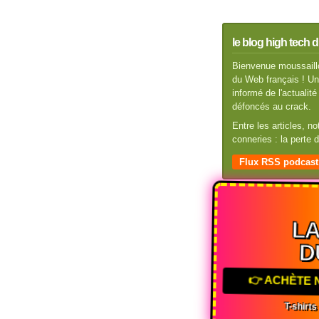
le blog high tech d
Bienvenue moussaillo
du Web français ! Un 
informé de l'actuali
défoncés au crack.
Entre les articles, n
conneries : la perte
Flux RSS podcast
L
D
👉 ACHÈTE
T-shirt