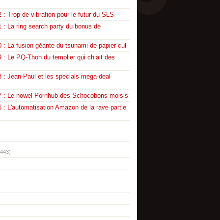
 : Trop de vibrafion pour le futur du SLS
 : La ring search party du bonus de
 : La fusion géante du tsunami de papier cul
 : Le PQ-Thon du templier qui chiait des
 : Jean-Paul et les specials mega-deal
7 : Le nowel Pornhub des Schocobons moisis
 : L'automatisation Amazon de la rave partie
(443)