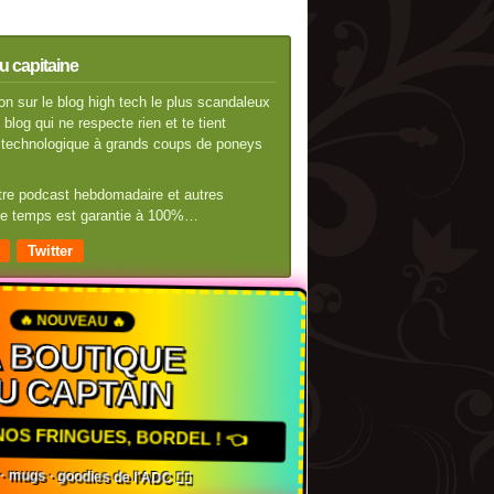
u capitaine
n sur le blog high tech le plus scandaleux
blog qui ne respecte rien et te tient
té technologique à grands coups de poneys
otre podcast hebdomadaire et autres
 de temps est garantie à 100%…
Twitter
🔥 NOUVEAU 🔥
A BOUTIQUE
U CAPTAIN
 NOS FRINGUES, BORDEL ! 👈
s · mugs · goodies de l'ADC 🏴‍☠️