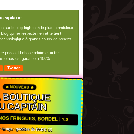
u capitaine
n sur le blog high tech le plus scandaleux
blog qui ne respecte rien et te tient
té technologique à grands coups de poneys
otre podcast hebdomadaire et autres
 de temps est garantie à 100%…
Twitter
🔥 NOUVEAU 🔥
A BOUTIQUE
U CAPTAIN
 NOS FRINGUES, BORDEL ! 👈
s · mugs · goodies de l'ADC 🏴‍☠️