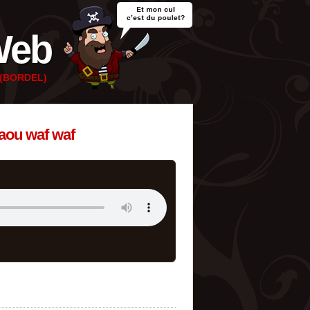
Web
e (BORDEL)
iaou waf waf