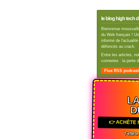
le blog high tech d
Bienvenue moussaillo
du Web français ! Un 
informé de l'actuali
défoncés au crack.
Entre les articles, n
conneries : la perte
Flux RSS podcast
L
D
👉 ACHÈTE
T-shirt