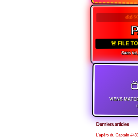
💰💰 S
🚨 FILE 
Sans toi

VIENS MATE
Derniers articles
L'apéro du Captain #433