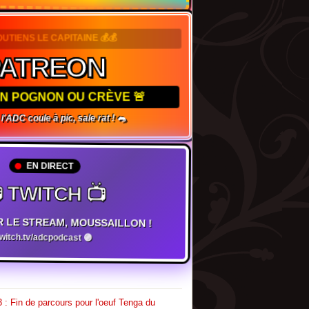
OUTIENS LE CAPITAINE 💰💰
PATREON
TON POGNON OU CRÈVE 🚨
, l'ADC coule à pic, sale rat ! 🐀
EN DIRECT
 TWITCH 📺
R LE STREAM, MOUSSAILLON !
twitch.tv/adcpodcast 🟣
 : Fin de parcours pour l'oeuf Tenga du