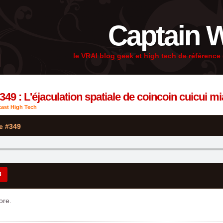
Captain 
le VRAI blog geek et high tech de référenc
349 : L'éjaculation spatiale de coincoin cuicui m
ast High Tech
e #349
3
ore.