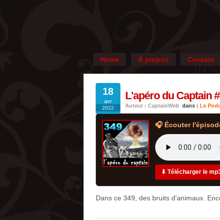
Home
À propos
Contact
18
L'apéro du Captain #
avr
Auteur : CaptainWeb
dans :
Le Podc
2022
🎧 Écouter l'épisod
⬇ Télécharger le mp
Dans ce 349, des bruits d'animaux. Enc