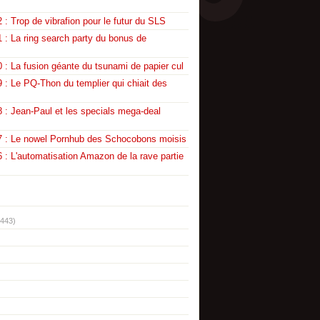
 : Trop de vibrafion pour le futur du SLS
 : La ring search party du bonus de
 : La fusion géante du tsunami de papier cul
 : Le PQ-Thon du templier qui chiait des
 : Jean-Paul et les specials mega-deal
7 : Le nowel Pornhub des Schocobons moisis
 : L'automatisation Amazon de la rave partie
(443)