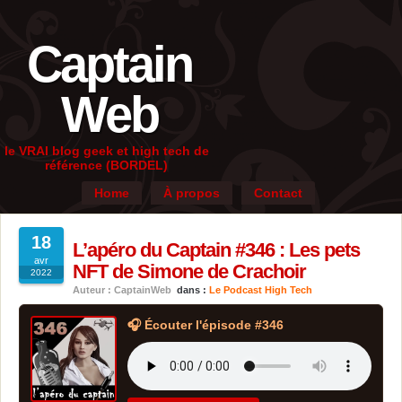
Captain
Web
le VRAI blog geek et high tech de
référence (BORDEL)
Home
À propos
Contact
18
L’apéro du Captain #346 : Les pets
avr
NFT de Simone de Crachoir
2022
Auteur : CaptainWeb
dans :
Le Podcast High Tech
🎧 Écouter l'épisode #346