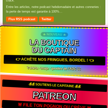
crack.
Entre les articles, notre podcast hebdomadaire et autres conneries :
la perte de temps est garantie à 100%…
Flux RSS podcast
Twitter
🔥 NOUVEAU 🔥
LA BOUTIQUE
DU CAPTAIN
👉 ACHÈTE NOS FRINGUES, BORDEL ! 👈
T-shirts · mugs · goodies de l'ADC 🏴‍☠️
💰💰 SOUTIENS LE CAPITAINE 💰💰
PATREON
🚨 FILE TON POGNON OU CRÈVE 🚨