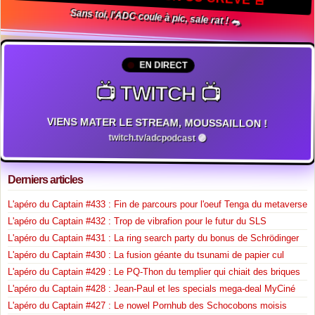
Sans toi, l'ADC coule à pic, sale rat ! 🐀
EN DIRECT
📺 TWITCH 📺
VIENS MATER LE STREAM, MOUSSAILLON !
twitch.tv/adcpodcast 🟣
Derniers articles
L'apéro du Captain #433 : Fin de parcours pour l'oeuf Tenga du metaverse
L'apéro du Captain #432 : Trop de vibrafion pour le futur du SLS
L'apéro du Captain #431 : La ring search party du bonus de Schrödinger
L'apéro du Captain #430 : La fusion géante du tsunami de papier cul
L'apéro du Captain #429 : Le PQ-Thon du templier qui chiait des briques
L'apéro du Captain #428 : Jean-Paul et les specials mega-deal MyCiné
L'apéro du Captain #427 : Le nowel Pornhub des Schocobons moisis