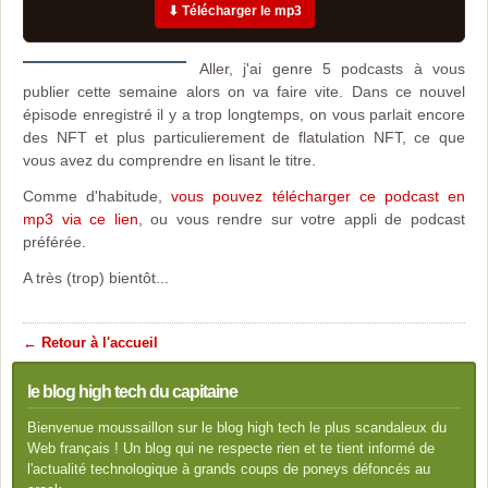
⬇ Télécharger le mp3
Aller, j'ai genre 5 podcasts à vous
publier cette semaine alors on va faire vite. Dans ce nouvel
épisode enregistré il y a trop longtemps, on vous parlait encore
des NFT et plus particulierement de flatulation NFT, ce que
vous avez du comprendre en lisant le titre.
Comme d'habitude,
vous pouvez télécharger ce podcast en
mp3 via ce lien
, ou vous rendre sur votre appli de podcast
préférée.
A très (trop) bientôt...
← Retour à l'accueil
le blog high tech du capitaine
Bienvenue moussaillon sur le blog high tech le plus scandaleux du
Web français ! Un blog qui ne respecte rien et te tient informé de
l'actualité technologique à grands coups de poneys défoncés au