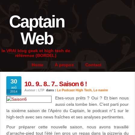
Captain
Web
le VRAI blog geek et high tech de
référence (BORDEL)
Home
À propos
Contact
30
10.. 9.. 8.. 7.. Saison 6 !
aoû
Auteur : LTP
dans :
Le Podcast High Tech
,
Le navire
2014
Etes-vous prêts ? Oui ? Et bien nous
aussi cela tombe bien. C'est parti pour
la sixième saison de l'Apéro du Captain, le podcast n°1 sur le
high-tech avec ses news fraîches et ses analyses pertinentes.
Pour préparer cette nouvelle saison, nous avons travaillé
d'arrache-pied tout l'été (en gros un repas dans la pizzeria du