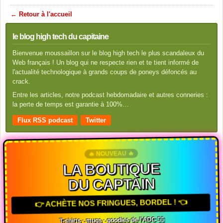
← Retour à l'accueil
le blog high tech du capitaine
Bienvenue moussaillon sur le blog high tech le plus scandaleux du
Web français ! Un blog qui ne respecte rien et te tient informé de
l'actualité technologique à grands coups de poneys défoncés au
crack.
Entre les articles, notre podcast hebdomadaire et autres conneries :
la perte de temps est garantie à 100%…
Flux RSS podcast
Twitter
🔥 NOUVEAU 🔥
LA BOUTIQUE
DU CAPTAIN
👉 ACHÈTE NOS FRINGUES, BORDEL ! 👈
T-shirts · mugs · goodies de l'ADC 🏴‍☠️