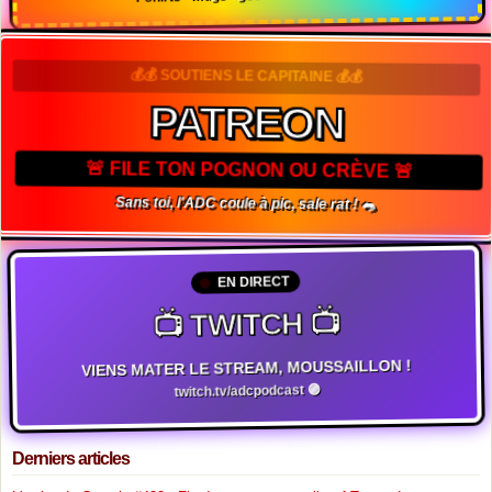
💰💰 SOUTIENS LE CAPITAINE 💰💰
PATREON
🚨 FILE TON POGNON OU CRÈVE 🚨
Sans toi, l'ADC coule à pic, sale rat ! 🐀
EN DIRECT
📺 TWITCH 📺
VIENS MATER LE STREAM, MOUSSAILLON !
twitch.tv/adcpodcast 🟣
Derniers articles