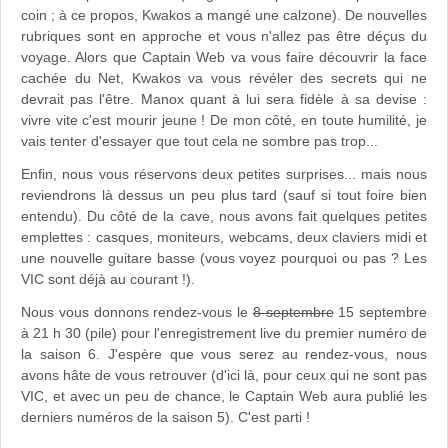
coin ; à ce propos, Kwakos a mangé une calzone). De nouvelles
rubriques sont en approche et vous n'allez pas être déçus du
voyage. Alors que Captain Web va vous faire découvrir la face
cachée du Net, Kwakos va vous révéler des secrets qui ne
devrait pas l'être. Manox quant à lui sera fidèle à sa devise :
vivre vite c'est mourir jeune ! De mon côté, en toute humilité, je
vais tenter d'essayer que tout cela ne sombre pas trop...
Enfin, nous vous réservons deux petites surprises... mais nous
reviendrons là dessus un peu plus tard (sauf si tout foire bien
entendu). Du côté de la cave, nous avons fait quelques petites
emplettes : casques, moniteurs, webcams, deux claviers midi et
une nouvelle guitare basse (vous voyez pourquoi ou pas ? Les
VIC sont déjà au courant !).
Nous vous donnons rendez-vous le
8 septembre
15 septembre
à 21 h 30 (pile) pour l'enregistrement live du premier numéro de
la saison 6. J'espère que vous serez au rendez-vous, nous
avons hâte de vous retrouver (d'ici là, pour ceux qui ne sont pas
VIC, et avec un peu de chance, le Captain Web aura publié les
derniers numéros de la saison 5). C'est parti !