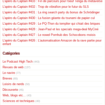
L'apéro du Captain #433 : Fin de parcours pour l'oeuf Tenga du metaverse
L'apéro du Captain #432 : Trop de vibrafion pour le futur du SLS
L'apéro du Captain #431 : La ring search party du bonus de Schrödinger
L'apéro du Captain #430 : La fusion géante du tsunami de papier cul
L'apéro du Captain #429 : Le PQ-Thon du templier qui chiait des briques
L'apéro du Captain #428 : Jean-Paul et les specials mega-deal MyCiné
L'apéro du Captain #427 : Le nowel Pornhub des Schocobons moisis
L'apéro du Captain #426 : L'automatisation Amazon de la rave partie pour
enfant
Catégories
Le Podcast High Tech
(443)
Revues de web
(137)
Le navire
(77)
Breves
(65)
Loisirs de nerds
(50)
Découverte
(45)
Web, blogs etc...
(43)
Sciences et techniques
(40)